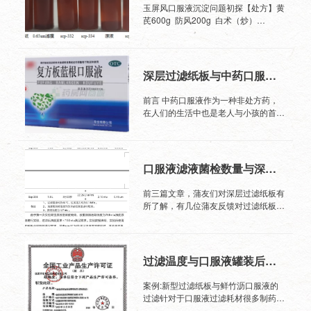
玉屏风口服液沉淀问题初探【处方】黄
芪600g 防风200g 白术（炒）
200g【制法】以上三味, 将防风酌予碎
断, 提取挥发油, 蒸馏后的水溶液另器收
集；药渣及其余黄芪等二味加水煎煮两
次, 第一次1.5小时, 第二次1小时, 合并
深层过滤纸板与中药口服液沉淀解决方案
煎液, 滤过, 滤液浓缩至适量, 加适量乙
醇使沉淀, 取上清液减压回收乙醇, 加水
前言 中药口服液作为一种非处方药，
搅匀, 静置, 取上清液滤过, 滤液浓缩。
在人们的生活中也是老人与小孩的首
取蔗糖400g制成糖浆, 与上述药液合并,
选，口服液具有服用剂量小、吸收较
再加入挥发油及蒸馏后的水溶液, 调整
快、服用方便、易保存等优点。口服液
总量至1000ml, 搅匀, 滤过, 灌装, 灭菌,
最早以保健品的形式出现于市场中，如
即得。【含量测定】本品每1ml含黄芪
西洋参口服液、太太口服液等；近年
口服液滤液菌检数量与深层过滤纸板
以黄芪甲苷（C41H68O14）计, 不得
来，许多治疗性的口服液已在制剂中大
少于0.12mg。【相对密度】1.16研究
量涌现，尤其是新冠肺炎疫情的全球席
前三篇文章，蒲友们对深层过滤纸板有
目的：微粒沉降需要达到一定的粒径范
卷，抗病毒口服液、清热解毒口服液等
所了解，有几位蒲友反馈对过滤纸板除
围，大微粒优先聚集或者大微粒比小微
抗病毒类产品更是倍受关注。 图片来
菌效果与安全性有些迷惑，今日希望通
粒聚集快，因此，大微粒先沉降，小微
源于网络 面临挑战 近年来，小编也是
过我的讲解，能够对当今高新品过滤纸
粒后沉降。醇沉过程中一部分沉淀是多
亲身走过上百家中药口服液企业的生产
板有更深刻了解，分享下沈阳长城过滤
糖和蛋白质相互作用形成的, 而一些在
车间，与制药人的交流中聊到最多的话
纸板公司深层过滤纸板自身特性、工作
水中难溶的、极性较小的成分易被包裹
过滤温度与口服液罐装后的沉淀
题就是“沉淀问题”。 口服液通常都是一
机理与除菌实验一、产品特性当今深层
于沉淀中。醇沉过程中随着乙醇浓度升
般用煎煮法，煎煮液进行醇沉水提或醇
过滤纸板与多年前（依靠石棉增加纸板
高, 有两种力同时起作用, 一是大量多糖
案例:新型过滤纸板与鲜竹沥口服液的
提水沉，目的是析出大量沉淀（水溶性
强度）甚至更早期的纸板截然不同首先
蛋白质受重力影响沉降, 随之而来的是
过滤针对于口服液过滤耗材很多制药人
或者脂溶性杂质），取上清液进行预过
原材料的选择:1、深层过滤纸板主要通
大量的小分子物质被沉淀包裹。同时,
或许不了解新型过滤纸板，或者对于过