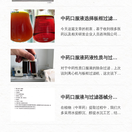
滤(通常会有冷藏处理），配置，进行
过选择高纯度植物纤维素，优质助滤剂
随着外界极性减小以及作...
滤纸板的印象停留在若干年前的强度不
澄清过滤，罐装，灭菌即得。配置过程
硅藻土珍珠岩等通过特殊工艺机械加工
好、滤速慢、有石棉等，希望通过我这
中通常会加入糖浆、蜂蜜、苯甲酸盐或
而成，部分品种纸板干湿耐破度最高可
次的分享让各位对新型过滤纸板有新认
山梨酸盐等辅料，所以口服液在配置的
中药口服液选择板框过滤耗材误区分析
达到1000KPa，不会出现纤维脱落情
识。（文章来源于沈阳市长城过滤纸板
时候液体浓度较大，粘度也较大。由于
况；自身PH值7，化学性质稳定，耐酸
有限公司技术部原创）一、药液性质分
受到过滤设备的选择、过滤材料的选
今天这篇文章的初衷，基于收到很多医
碱，有机溶剂等，可承受区间PH3—
析与纸板过滤(鲜竹沥口服液)制备工
择、原辅料的选择、过程的酸碱度管控
药以及相关研发企业人员咨询我公司产
12左右，纤维通过不规则交织在一起
艺：姜压榨取汁，加乙醇使含醇量达
等因素影响都会对口服液的稳定性造成
品时收集的信息。一、主要问题有以下
可形成较大纳污同道，与助滤剂的配合
65%，搅拌后，放置24小时，取上清
一定的影响，最常见的问题就是： ①
3种:1、研发新品种口服液选择板框过
可以通过表面机械拦截，内部静电荷梯
液滤过，回收乙醇后备用；鱼腥草蒸
灭...
滤机过滤设备厂家推荐的耗材作为主要
度吸附作用，达到深层过滤以及除菌效
馏，收集蒸馏液 150ml，另器收集。药
选择（生产中能滤达标即可）2、不清
果，最小孔径0.1um。生产工艺管控
中药口服液药液性质与过滤器械选择(二)
渣与生半夏、枇杷叶、桔梗加水煎煮二
楚滤材行业中是否有更合适的过滤耗材
1、通过精准检测设备，对干湿耐破
次，第一次 1.5小时，第二次 1小时，
可供选择二、医药行业较为常见过滤耗
度、滤速等每一个环节的严格把控，使
对于中药性质口服液的除杂过滤，上次
合并煎液，滤过，滤液浓缩至约
材1、滤膜2、过滤纸板3、过滤纸4、
得纸板的性能更稳定，极低溶出物，符
说到离心机与板框过滤机，这次说下药
420ml，放冷，加乙醇使含醇量达
滤芯等（以上产品均可配套板框过滤
合当年药典标准。2、通过220摄氏度
液物理性质与选择粗滤阶段过滤设备，
65%，搅拌，放置24小时，取上清液
机，通常也是购买板框机附带的耗材，
的高温杀菌，纸板内部几乎无微生物，
过滤工艺的微调往往不需要购买高大上
滤过，滤液回收乙酬至无醇味，加入鲜
滤芯除外）三、耗材分析与对应过滤阶
符合当年药典标准。二、...
的设备。由于原料投入配比不同，醇沉
竹沥及蔗糖150g，煮沸20分钟，趁热
段1、滤膜滤膜大致分为滤膜（PP）微
时间长短，药液自身粘度等因素，提取
滤过，放冷，加入上述生姜汁、鱼腥草
中药口服液与过滤器械分析（一）
滤膜(MF)，超滤膜(UF)，反渗透膜
液的物理性质可分为以下几种作为选择
蒸馏液、薄茶油和苯甲酸钠3g，搅
(RO)等，口服液过滤较多使用滤膜
过滤器械的参照:1、药液粘度，密度离
匀，加水至1000ml，即得。整体分
在植物（中草药）提取过程中，我们大
(PP)。PP滤膜（聚丙烯微孔滤膜）是
心机按过滤形式分两种，一种是过滤
析：（醇沉）1、糖含量（添加量占比
多采用水提醇沉、醇提水沉工艺，结合
由聚丙烯超细纤维热熔粘结在一起制
式，另一种是沉降式。过滤式的要通过
不超过整体溶液50％）2、固含量不超
单效、多效浓缩、减压真空浓缩等方式
成，一种化学合成物质，由于其孔径最
滤网来截留过滤介质，如果过滤介质密
过30%3、配置液密度在1.05（1.3以
和方法，通过对提取液的除杂和精滤，
小可以做到纳米级别(生产中0.22um居
度比较大、粘度较大那么过滤效果会很
下）4、过滤温度120℃以下上述物料
以获得我们需要的有效成分和产品。
多)，而且造价较低，因此通常被医药
差，比如过滤介质中含有油性液体。沉