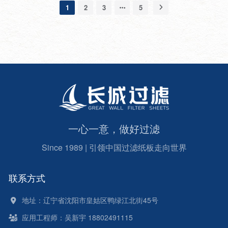
性质分析符合过滤纸板与...
常见的粗滤工艺多为板框过滤，离心机
行业用做口服液等终端过滤除菌环节。
1
2
3
5
降式离心机没有滤网，但是离心后底部
过滤，膜过滤。中药提取分离前段粗滤
由于口罩市场需求大，因此现在滤膜市
沉淀会带走许多药液无法提取，浪费严
工艺分析对比： 离心机 1、离心机整体
场混乱，价格飞升甚至断货！有些制药
重。板框过滤器过滤药液密度在1.2左
造价国产十几到几十万，进口上百万，
人也会选择大孔径滤膜粗滤与小孔径滤
右很流畅，超过1.2可能需要加水稀释
而且能耗较高；2、转鼓长期工作，转
膜精滤配合作为过滤除杂工艺，(有的
或者升温。具体的粘度标准很难测定，
鼓易折损，保险丝易烧断，危险系数
企业也会两张孔径不一的滤膜重叠在一
由于药液品种不同，工艺不同，需要实
高；3、离心后的罐底沉淀，清理很麻
起使用，也许是过滤机厂家推...
验放可证明。2、药液固含量离心机过
烦；4、只可以粗滤阶段，阶段性限
滤药液的最佳效果是固液比例持平或者
制；板框过滤机 中药提取板框结合工
固体较多，才会发挥最大作用。板框过
艺：中药提取液→粗滤过滤纸板→滤
滤的中药口服液一般固含量在百分之三
膜/精滤过滤纸板→高温杀菌1、提取液
十左右及以下，也可以通过加水并且调
经过板框过滤之后进行精细过滤纸板，
整过滤纸与过滤纸板型号达到过滤要
这种纸板具有深度吸附除菌功能，最小
求。特别是一些代加工企业，前端醇沉
孔径可达到0.2um，去除溶液中的大分
一心一意，做好过滤
可能不彻底，导致后端一系...
子蛋白、鞣质、淀粉、植物纤维、多糖
等，提高提取液的澄清度。2、对于过
Since 1989 | 引领中国过滤纸板走向世界
滤纸板以及过滤耗材的选择，生产企业
要具备生产许可证，营业执照，排污许
可外，食品级标准的证明也是目前采购
联系方式
厂家通常忽略的问题。3、板框过滤机
操作简单，造价低，使用寿命长，适用
范围广，可以更换不...
地址：辽宁省沈阳市皇姑区鸭绿江北街45号
应用工程师：吴新宇 18802491115