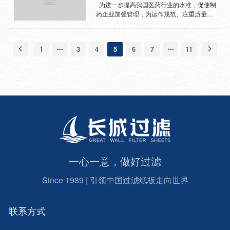
食品的容器和包装材料的卫生标准。该标准
迈、帝斯曼、伊士曼分别排名第1位、第2
家药典委员会在上公布了“关于中药中重金
为进一步提高我国医药行业的水准，促使制
中有对助剂、感官要求、理化指标（蒸发残
位、第10位、第14位、第16位、第17位、
属、农残、黄曲霉毒素等物质限量标准草案
药企业加强管理，为运作规范、注重质量的
渣、高锰酸钾消耗...
第20位、第24位、第29位、第31位、第33
的公示”——为进一步加强中药材的质量控
企业提供良好的发展环境。近年来，行业内
位。其中，杜邦下降2位，阿克苏诺贝尔上
制，根据国家食品药品监督管理局的部署和
重大政策接连出台，尤其是新版GMP的下
升2位，PPG上升7位，拜耳下降17位，伊士
安排，经国家药典委委员会有关单位和专家
发，被业内称之为“史上最严GMP”。 新版
1
3
4
5
6
7
11
曼上升13位。 根据榜单显示，2015年全球
对黄曲霉毒素、重金属及有害元素、农药残
GMP下发无疑对制药行业提高了要求，主要
化工50强的合并销售收入为7752亿美元，比
留量等有害物质的控制方法、限度值以及重
在于新版药品GMP认证更接近国际水准，对
2014年大幅下降10.8%，主要是因为受油价
点品种进行试验研究，拟在2010年版《中国
企业的生产设备和管理水平要求也更高。不
大幅下跌的影响，化学品销售价格出现下
药典》的基础上，进一步增加中药的安全性
仅对生产环境、设备设施、文件管理、风险
降，从而导致销售收入也大...
指标控制项目，尤其是加强对中药材中重金
控制等一系列流程提出了明确要求，而且在
属及有害元素、黄曲霉毒素、农药残留量的
药品生产过程中，新版GMP更是明确提出了
控制。2015版中国药典对黄曲霉毒素监控又
严苛的标准，过滤环节更是其中一大重点与
更加完善，执行标准也有了新的增加与提
难点。 例如，在输液生产过程中，由于输液
高。 2015最新版中药材中黄曲霉毒素整体
进入人体时，将于人体内的血液直接接触，
检测方案全面结合2015版《中华人民共和国
这注定其中环节必须保证全程无菌。倘若在
药典》，以药品GMP指南为依据，总编了
输液过滤环节中少有懈怠，则会给患者带来
黄...
热源反应，热源反应的生产多由内毒素所
一心一意，做好过滤
致，由于违反操作规程，导致微生物，各种
微粒等热源污染液体或液体质量检查不严而
Since 1989 | 引领中国过滤纸板走向世界
引起病人高热、寒战等一系列热源反应，此
反应在临床中最为常见。 因此，在清理热源
的过程中，必须医药专用活性炭将其全面吸
附。然而，经使用过的活性炭也必须需要
联系方式
处...