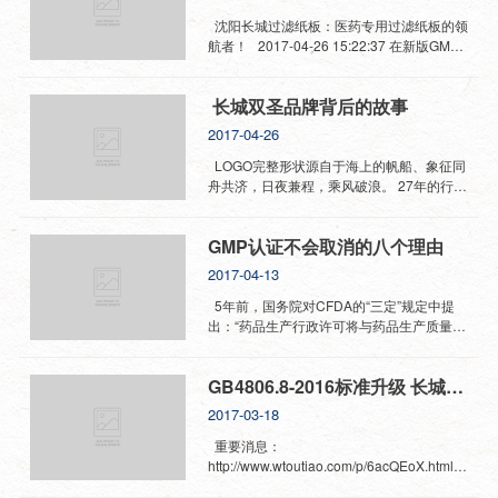
的合作伙伴。 此次飞行检查是沈阳市顶益食
品有限公司对供应商的日常生产检查，也是
沈阳长城过滤纸板：医药专用过滤纸板的领
互相交流学习的一次机会。长城公司从上到
航者！ 2017-04-26 15:22:37 在新版GMP
下非常重视这次考察，由销售经理王金艳、
对药企提出更为严苛标准下，作为过滤纸板
应用工程师张少良、制造部副部长徐来峰、
领域的龙头企业——沈阳长城过滤纸板有限
长城双圣品牌背后的故事
品控部姜英秋组成的接待团队热情接待刘主
公司（以下简称“沈阳长城”）凭借其多年的
任，对客户提出的问题和细节一一作答。 刘
发展经验、过硬的产品质量、强大的品牌实
2017-04-26
主任对长城公司的仓储、生产、品控、人资
力……在推动医药专用过滤纸板符合新版
分别进行了检查和指导，细致严谨的工作态
GMP标准的同时，还引领医药专用过滤纸板
LOGO完整形状源自于海上的帆船、象征同
度值得我们学习。对生产现场的考察刘主任
行业向着更为规范的方向前行。 近年来，在
舟共济，日夜兼程，乘风破浪。 27年的行程
非常满意，对各部门的规范操作和文件的整
政策轮番施压下，医药行业的变革愈演愈
一路前行！中间横线，上实下虚，含有过滤
理，刘主任也提出非常宝贵的意见，我们一
烈，尤其是新版GMP的实施，对药企的生产
之意，让所滤之物达到澄清纯净。 “双”顾名
GMP认证不会取消的八个理由
一做了记录，并借鉴学习。 刘主任对成品
设备和管理水平提出了更高的要求，在如此
思义就是两个的意思，“圣”是指毕生圣洁之
库的检查与指导 对制造部的考察 总体来说，
严苛的标准下，意味着即便是药企易忽视的
情。“双圣”是指杜兆云先生和陈秀琦女士，
2017-04-13
刘主任对此次考察的结果非常满意，对我们
过滤器材使用上，新版GMP都有着严格的标
倾注毕生心血，将一腔热诚献于过滤纸板行
的工作也予以肯定，这离不开全体长城人的
准。在市面上，过滤纸板的企业不在少数，
业，热爱此行此业。为客户、为人民着想滤
5年前，国务院对CFDA的“三定”规定中提
共同努力，我们也会一如既往的将标准化生
而沈阳长城则是其中典型的代表。 自1989
您所虑。长城双圣用心铸就品牌，用行动创
出：“药品生产行政许可将与药品生产质量管
产...
年成立后，沈阳长城历经风风雨雨，秉承着
造未来。 20多年前，夫妇俩像操持家务一样
理规范认证逐步整合为一项行政许可”。当时
27年的“工匠”精神，一步一个脚印，坚信没
经营企业，像抚育孩子一样生产产品。建厂
就有人揣测：GMP的旗帜还能够打多久？尽
GB4806.8-2016标准升级 长城先行
有执着与热爱，就不会有积累和沉淀。得益
之初，沈阳市的同类企业还有十几家，如今
管实施GMP是2001年实施的《药品管理
于这种坚持不懈的精神，在过往的27年的历
只有长城一家存活下来。难得的是，“低调做
法》中的强制规定，但是对SFDA的首任主
2017-03-18
程中，目睹了其他行业如朝阳升起又逐渐衰
人、认真做事”的性格，反而让企业越做越强
官的诉状中也涉及在推进GMP过程中存在
败中，沈阳长城却能一直茁壮成长。 正...
成了行业的“老大”。27年的积累，才有今天
的“玩忽职守”问题。3月中旬，国家有关部门
重要消息：
的厚积薄发。面对新的经济形势，长城已经
明确停止GMP认证收费，业内又有了不少
http://www.wtoutiao.com/p/6acQEoX.html
做好了准备。 人才升级：长城引进了高学
GMP认证可能要取消的传闻。GMP认证会取
2016年11月18日，由卫计委发布：GB