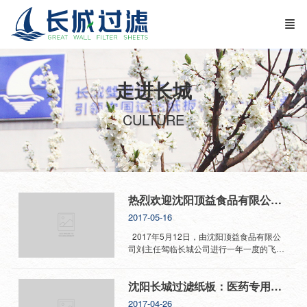
走进长城
CULTURE
热烈欢迎沈阳顶益食品有限公司领导莅临长城公司检查指导
2017-05-16
2017年5月12日，由沈阳顶益食品有限公
司刘主任驾临长城公司进行一年一度的飞行
检查。沈阳顶益食品有限公司隶属顶新国际
集团康师傅控股有限公司，是以生产和销
沈阳长城过滤纸板：医药专用过滤纸板的领航者！
售“康师傅”牌方便面为主导产品的大型食品
企业。是沈阳市长城过滤纸板有限公司忠实
2017-04-26