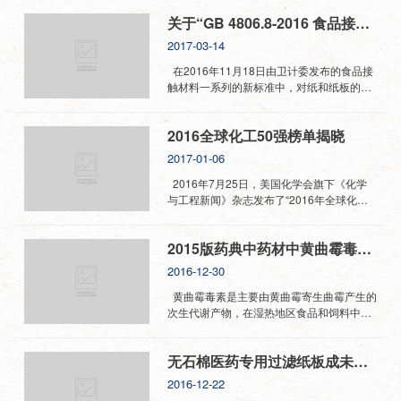
历、高素质的管理人才、资深专业的技术人
消吗？我认为，不会！理由呢？我罗列了八
4806系列标准，53项食品接触材料相关的国
关于“GB 4806.8-2016 食品接触用纸和纸板材料及制品”的解读
才，给沉稳的长城注入活力，带来更为先进
条，且听我一一道来： 理由一：GMP是药物
家标准正式发布。此系列将于2017年4月19
的管理理念与机制，更加精益求精的技术与
灾难所催生。1957年，沙利度胺（反应停）
日正式实施。 GB 4806系列标准中，
2017-03-14
品质，为长城插上了腾飞的翅膀。 设备升
在德国上市，随后又相继出现在英国、瑞
GB4806.8-2016《食品安全国家标准-食品
级：长城公司响应国家号召采用清...
典、瑞士等28个国家市场。该药的适应证为
接触用纸和纸板材料及制品》对纸和纸板的
在2016年11月18日由卫计委发布的食品接
妊娠反应。由于缺乏严格的上市前药理试
产品标准做出了较大幅度的升级修订，新标
触材料一系列的新标准中，对纸和纸板的产
验，严重的致畸反应，使得在反应停销售的
准替代了旧的GB 11680-1989《食品包装用
品标准做出了较大幅度的修订，新标准替代
6年间，用药者出现大面积的“海豹肢”乃至于
原纸卫生标准》和GB 19305-2003《植物纤
了旧的GB 11680-1989《食品包装用原纸卫
2016全球化工50强榜单揭晓
胎儿的死亡。FDA没有批准药理实验资料欠
维类食品容器卫生标准》，并将于2017年4
生标准》和GB 19305-2003《植物纤维类食
缺的反应停进入美国，从而避免了更多孕妇
月19日正式实施。 新国标在一定程度上完
品容器卫生标准》，并将于2017年4月19日
2017-01-06
受到侵害，但还是对美国的药品管理起到了
成了与国际上标准的接轨，但是在允许使用
正式实施。 我国纸和纸板材料及制品标准
警示作用。美国国会对《联邦食品、药品...
的物质清单方面与欧美发达国家成熟的食品
的历史沿革 本次新标准所取代的标准GB
2016年7月25日，美国化学会旗下《化学
接触材料法规仍存在着差距。 而作为中国
11680-1989《食品包装用原纸卫生标
与工程新闻》杂志发布了“2016年全球化工
过滤纸板行业的领军者，两项过滤纸板 国家
准》，是1989年由卫生部卫生监督司提出、
50强排行榜”。该榜单按照相关公司2015年
标准参与起草单位，我司再次走在行业前
上海食品卫生监督检验所起草的卫生标准。
度的化学品销售额进行排名，巴斯夫以637
2015版药典中药材中黄曲霉毒素检测方案
列。 2017年初，年2月24日，我公司"支撑
在当时，卫生标准的适用范围定义为直接接
亿美元第十次雄踞榜首，陶氏化学以488亿
过滤纸板""精细过滤纸板""滤纸"分别通过了
触食品的各种原纸，包括食品包装纸、糖果
美元稳居第二，中石化以438亿美元位列第
2016-12-30
专业权威部门，依据GB4806.8-2016的产品
纸、冰棍纸等。卫生检验指标涵盖了感官指
三。涂界记者了解到，在2015年全球化工50
检验。 面对国家考官将标准的升级，长城公
标、理化指标（铅、砷、荧光性物质、脱色
强榜单中，巴斯夫公司以787亿美元再次雄
黄曲霉毒素是主要由黄曲霉寄生曲霉产生的
司双圣品牌，再次向监管部门向尊敬的客户
试验）和微生物指标（大肠杆菌、致病
踞榜首，陶氏化学以582亿美元夺回第二的
次生代谢产物，在湿热地区食品和饲料中出
交出了一张满意的答卷。 ...
菌）。与之相配套的卫生检验方法是GB/T
位置，中国石化以580亿美元位居第三。对
现黄曲霉毒素的机率最高。 黄曲霉毒素存在
3561-1989《食品包装用原纸卫生标准的分
比来看，虽然前三甲排名没有变化，但巴斯
于土壤、动植物、各种坚果中，特别是容易
无石棉医药专用过滤纸板成未来趋势
析方法》。 而GB 19305-2003《植物纤维
夫和中国石化销售收入均大幅下滑。 根据榜
污染花生、玉米、稻米、大豆、小麦等粮油
类食品容器卫生标准》则特指适用于成型的
单显示，巴斯夫、陶氏化学、杜邦、阿克苏
产品，是霉菌毒素中毒性最大、对人类健康
2016-12-22
纤维板模塑和纤维浆模塑，用于盛放、包装
诺贝尔、赢创、PPG、科思创、拜耳、亨斯
危害极为突出的一类霉菌毒素。 2013年国