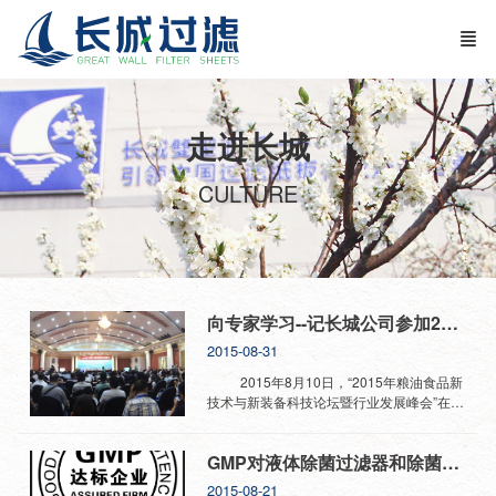
走进长城
CULTURE
向专家学习--记长城公司参加2015年粮油食品新技术与新装备科技论坛暨行业发展峰会
2015-08-31
2015年8月10日，“2015年粮油食品新
技术与新装备科技论坛暨行业发展峰会”在沈
阳师范大学召开，会中聚集了江南大学、河
南工业大学、沈阳工业大学、辽宁省农业科
GMP对液体除菌过滤器和除菌过滤工艺的认证和验证
学院、辽宁省粮油检验监督所、东北农业大
学、哈尔滨商业大学、齐齐哈尔大学、黑龙
2015-08-21