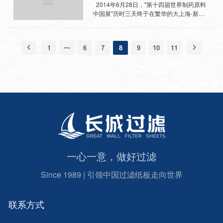
间，还缓解了很多人的体力，也增加了同车
器与实验室装备中国展”（LABWorld China
2014年6月28日，"第十四届世界制药原料
人相互认识的机会。 上海，绝对是聚集
2014），构建出了一个总展出面积达13万平
中国展"历时三天终于在繁华的大上海-新国
人才的高、大、洋城市，高到很多人努力了
方米，参展企业近3000家，观众数量逾4万
际展览中心落下了帷幕。9大展会汇集3000
也够不到；大到让自己觉得渺小得像一粒
人的亚洲医药超级盛会。我们公司一行五人
家展商，17个展馆，展出面积达13万平米，
沙；洋到随处可见各国的老外,看得见的国际
作为展商参加此次盛会，同时我也很荣幸很
观众数量逾5万人次，应该说是亚洲医药展
1
6
7
8
9
10
11
视野...... 我所负责的客户中有几十家参
够作为销售部的代表一同前往。 作为长城玫
会史上的一次独一无二的超级行业盛会。仅
展，我认为凡是能参加此届会议的，除了有
瑰军团的新生力量，这也是我第一次参加如
从一站式集约顶级采购平台及相关数字上
大小展位区分之外，所有展商的思想意识是
此大型的展会，受益良多。其实说起来，展
看，毫无疑问地展示出中国当下国力无与伦
一样的，一方面大力宣传着自己，一方面懂
会之前我在内心中设想过会场的盛况，形形
比的强大，足令与会者骄傲和自豪。而主办
得借助平台去搜集信息、...
色色的展商，各种肤色的观众，络绎不绝的
地上海却表现出来的是“沉着冷静”，这不得
交谈声……然而，当展会如期而至的时候我
不更让人们钦佩不已，展会的井然有序体现
还是被这如此盛大的场面震撼了。上海新国
了大上海面对盛况的淡定与从容。 难忘的上
际博览中心十七个展馆座无虚席，场内流动
海，收获的不只是展会，再次行走在上海的
的参观者也是人头攒动，整个会场的气氛十
街道…… 烟雨蒙蒙中，浓密的梧桐树像穿迷
分热烈。除...
彩服的少女一样，绰姿而神秘。撑着花伞行
走期间，便能勾起如烟往事的回忆，让人浮
想联翩……继而温柔弥漫化开了心中所有的
一心一意，做好过滤
冷。 其实，故土情结就是流在你血管里的
血，她时常提醒你有所牵挂。而你一旦踏上
Since 1989 | 引领中国过滤纸板走向世界
故乡的土地听到久违了的乡音，就会婴儿依
偎在母亲的怀抱里一样，尽享无限的安全与
舒适。 而上海，和许很多朋友有同感，她不
一定适合你长期生活...
联系方式