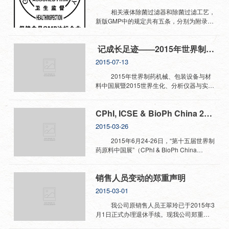
江八一农垦大学、吉林农业科技学院等各大
知名院校的精英们。我们长城也参与到这个
相关液体除菌过滤器和除菌过滤工艺，
专业级知识的盛会中去学习、交流。
新版GMP中的规定共有五条，分别为附录1
会议的内容主要包括： 1.中国粮油加工
第四十一条“过滤器应当尽可能不脱落纤
业在国民经济新常态下的发展战略 2.粮
维。严禁使用含石棉的过滤器。过滤器不得
记成长足迹——2015年世界制药机械展之感受之感受
油加工学科在国民经济新常态下的发展定位
因与产品发生反应、释放物质或吸附作用而
于建设思路 3.粮油食品行业“十三五”科
对产品质量造成不利影响。” 第六十二
2015-07-13
技发展规划研讨 4.国际粮食与食品质量
条“可采用湿热、干热、离子辐射、环氧乙烷
管理机制及相关案例分析 5.安全粮油制
和过滤除菌的方式进行灭菌。每一种灭菌方
2015年世界制药机械、包装设备与材
品绿色制造装备及技术 6.营养与健康粮
式都有其特定的适用范围，灭菌工艺必须与
料中国展暨2015世界生化、分析仪器与实验
油食品的发展现状与趋势 7.特色粮油食
注册批准的要求相一致，且应当经过验证。”
室装备中国展。CPHI已进入中国15年，也
品加工技术及产业化研究 8.主食产业化
第六十三条“任何灭菌工艺在投入使用
算见证了中国的医药行业的发展壮大历程，
CPhI, ICSE & BioPh China 2015全力起航，诚邀广大客户光临
新技术与装备的趋势与实践 9.以应用性
前，必须采用物理检测手段和生物指示剂，
成为中国医药行业面向国际市场的一个重要
为特色的粮食学科发展定位于建设思路
验证其对产品或物品的适用性及所有部位达
窗口。本届会议约2800多家展商，主要突显
2015-03-26
10.高脂类副产物在线稳态化技术及装备
到了灭菌效果。” 第七十五条（四）“过
以下特点：一、新模式：展会联运，一举多
11.加工与储运链条提升粮食安全能力重
滤除菌工艺应当经过验证，验证中应当确定
得。二、最大看点：权威演讲嘉宾，现场互
2015年6月24-26日，“第十五届世界制
要性 12.粮食及食...
过滤一定量药液所需时间及过滤器两侧的压
动。三、无限商机：特邀嘉宾，分享标准。
药原料中国展”（CPhI & BioPh China
力。任何明显偏离正常时间或压力的情况应
通过此次会议，学习了知识，结交到众多业
2015）将联袂“2015世界医药合同定制服务
当有记录并进行调查，调查结果应纳入批记
内朋友，意识到企业创新的重要性。 上
中国展”（P-MEC & InnoPack China
销售人员变动的郑重声明
录。” 第七十五条（五）“统一规格和型
海是国际大都市，自有她的魅力之处，举办
2015）以及“2015世界生化、分析仪器与实
号的除菌过滤器使用时限应当经过验证，一
展会，实属轻车熟路，痛快到所有展商与观
验室装备中国展”（LABWorld China
2015-03-01
般不得超过一个工作日。” 欧盟GMP附
众在清晰的标识中，有针对性、计划性的观
2015），共同构成全球超大医药贸易工业平
录1的第112-115条的相关规定...
展，给相互的沟通中，带来了诸多方便，17
台，为专业人士提供从医药原料、合同定
我公司原销售人员王翠玲已于2015年3
个展馆，光靠走路，绝对耗费体力，各展馆
制、生物制药、制药机械、包装材料到实验
月1日正式办理退休手续。现我公司郑重声
之间小型观光车，不仅节省了时间，还缓解
室仪器的一体化解决方案。 沈阳市长城
明：王翠玲现从事的销售行为均与我公司无