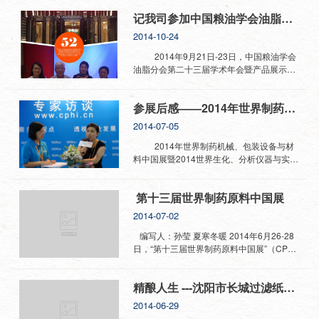
了很多人的体力，也增加了同车人相互认识
过滤纸板有限公司作为中国过滤纸板行业领
关，其销售的产品亦不是我公司的“双圣”产
记我司参加中国粮油学会油脂分会第二十三届学术年会暨产品展示会
的机会，2014年参加展会时，我就没有好好
军企业，将参加此次盛会，展位号为
品。 敬告各位客户：“双圣”过滤纸板及
利用这小车，把自己累的不行。 上海，
N4A15，届时欢迎新老客户到展位进行参加
过滤纸是沈阳市长城过滤纸板有限公司的商
2014-10-24
绝对是聚集人才的高、大、洋城市，高到很
和交流，我公司专业的技术工程师会为客户
标注册品牌，是沈阳市名牌产品，为防止客
多人努力了也够不到；大到让自己觉得渺小
答疑解惑。
户购买假冒伪劣产品，保障客户的产品质
2014年9月21日-23日，中国粮油学会
得像一粒沙；洋到随处可见各国的老外。当
量，请各客户直接与我公司联系。
油脂分会第二十三届学术年会暨产品展示会
我来到这里，我知道...
在江苏无锡山明水秀大饭店隆重召开。
沈阳市长城过滤纸板有限公
本次会议的主题是改革创新 转型升级 安全
参展后感——2014年世界制药机械、包装设备与材料中国展
司
营养 减损增效"，作为国内过滤纸板行业的
龙头，我司与中粮，嘉里，鲁花，龙大等粮
2014-07-05
油行业大品牌是多年的合作伙伴。杜娟总经
理非常重视这次交流提高的机会，与我司优
2014年世界制药机械、包装设备与材
秀的销售经理王丹、李畅一行三人参加了本
料中国展暨2014世界生化、分析仪器与实验
次会议。本次会议让我们及时掌握行业的新
室装备中国展。本届会议3000多家展商，主
动向、新问题，为企业和科技工作者提供的
要突显以下特点：一、新模式：展会联运，
第十三届世界制药原料中国展
一个交流平台。 会议初始，中国粮油学
一举多得。二、最大看点：权威演讲嘉宾，
会油脂分会王瑞元会长致开幕词。70多岁满
现场互动。三、无限商机：特邀嘉宾，分享
2014-07-02
头白发的王会长语重心长地说：“要像爱护自
标准。通过此次会议，学习了知识，结交到
己的眼睛一样，爱护我们的行业”，我们都深
众多业内朋友，意识到企业创新的重要性。
编写人：孙莹 夏寒冬暖 2014年6月26-28
切地感受到了王老对这个行业的拳拳之心。
上海是国际大都市，自有她的魅力之
日，“第十三届世界制药原料中国展”（CPhI
于我们而言，我们要做好的就是珍惜长城25
处，举办展会，实属轻车熟路，痛快到所有
& BioPh China 2014）联袂同期举办
年的成长历程，重视自己肩负着的行业责
展商与观众在清晰的标识中，有针对性、计
的“2014世界合同定制服务中国展”（ICSE
精酿人生 ---沈阳市长城过滤纸板有限公司参展"第十四届世界制药原料中国展" 归来有感
任，凝聚力量，将长城的品牌，服务推向世
划性的观展，给相互的沟通中，带来了诸多
China 2014）、“2014世界制药机械、包装
界……
方便，17个展馆，光靠走路，绝对耗费体
设备与材料中国展”（P-MEC & InnoPack
2014-06-29
力，各展馆之间小型观光车，不仅节省了时
China 2014）以及“2014世界生化、分析仪