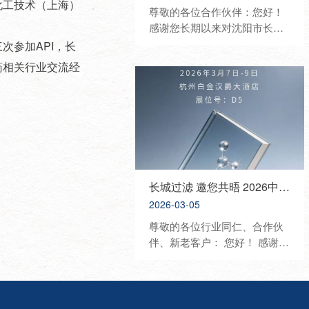
化工技术（上海）
尊敬的各位合作伙伴：您好！
感谢您长期以来对沈阳市长城
过滤纸板有限公司的信任与鼎
参加API，长
力支持。为进一步深化行业交
药相关行业交流经
流、展示优质产品与技术、携
手开拓合作新机遇，我司将重
磅亮相2026中国国际化妆品、
个人及家庭护理用品原料展览
会（PCHI），诚挚邀请您莅临
展位参观洽谈、共话发展。 展
会信息 • 展会名称：2026 PCHI
中国化妆品原料展 • 展会时
长城过滤 邀您共晤 2026中国日化行业年会
间：2026年3月18日—3月20日
2026-03-05
• 展会地点：杭州大会展中心 •
尊敬的各位行业同仁、合作伙
我司展位：8C67 展会介绍 中
伴、新老客户： 您好！ 感谢您
国国际化妆品、个人及家庭护
长期以来对沈阳市长城过滤纸
理用品原料展览会（PCHI）是
板有限公司的信任与支持。为
立足中国、覆盖亚太、服务全
共话行业发展、展示优质产
球美丽产业的顶级专业展会，
品、深化合作交流，我司将隆