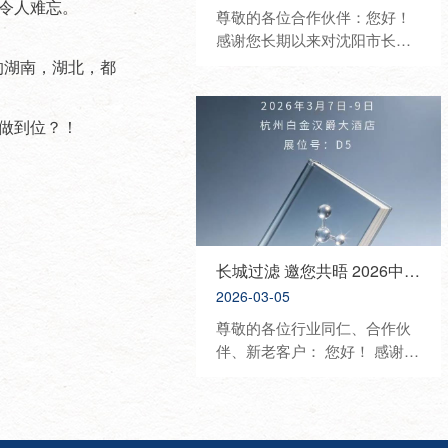
令人难忘。
尊敬的各位合作伙伴：您好！
感谢您长期以来对沈阳市长城
过滤纸板有限公司的信任与鼎
的湖南，湖北，都
力支持。为进一步深化行业交
流、展示优质产品与技术、携
做到位？！
手开拓合作新机遇，我司将重
磅亮相2026中国国际化妆品、
个人及家庭护理用品原料展览
会（PCHI），诚挚邀请您莅临
展位参观洽谈、共话发展。 展
会信息 • 展会名称：2026 PCHI
中国化妆品原料展 • 展会时
长城过滤 邀您共晤 2026中国日化行业年会
间：2026年3月18日—3月20日
2026-03-05
• 展会地点：杭州大会展中心 •
尊敬的各位行业同仁、合作伙
我司展位：8C67 展会介绍 中
伴、新老客户： 您好！ 感谢您
国国际化妆品、个人及家庭护
长期以来对沈阳市长城过滤纸
理用品原料展览会（PCHI）是
板有限公司的信任与支持。为
立足中国、覆盖亚太、服务全
共话行业发展、展示优质产
球美丽产业的顶级专业展会，
品、深化合作交流，我司将隆