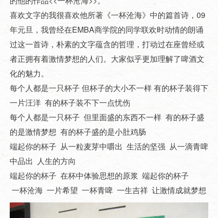
的他的作品<<一杯沧海>>。
喜欢文字的我很喜欢他所著《一杯沧海》中的篇首诗，09
年元旦，我曾经在EMBA商学院的同学联欢时动情的朗诵
过这一首诗，朴素的文字蕴含的哲理，打动过在座曾经或
者正拥有着激情梦想的人们。大家似乎更加理解了啤酒文
化的魅力。
每个人都是一只杯子 但杯子的大小不一样 有的杯子装得下
一片汪洋 有的杯子装不下一点忧伤
每个人都是一只杯子 但里面盛的东西不一样 有的杯子盛
的是激情梦想 有的杯子盛的是小肚鸡肠
端起你的杯子 从一粒麦芽中嚼出 生活的坚强 从一滴青啤
中品出 人生的方向
端起你的杯子 在杯中体验思想的原浆 端起你的杯子
一杯沧海 一片希望 一杯青啤 一生吉祥 让激情成就梦想