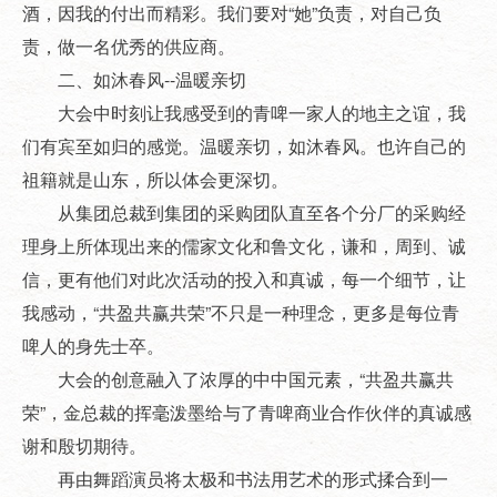
酒，因我的付出而精彩。我们要对“她”负责，对自己负
责，做一名优秀的供应商。
二、如沐春风--温暖亲切
大会中时刻让我感受到的青啤一家人的地主之谊，我
们有宾至如归的感觉。温暖亲切，如沐春风。也许自己的
祖籍就是山东，所以体会更深切。
从集团总裁到集团的采购团队直至各个分厂的采购经
理身上所体现出来的儒家文化和鲁文化，谦和，周到、诚
信，更有他们对此次活动的投入和真诚，每一个细节，让
我感动，“共盈共赢共荣”不只是一种理念，更多是每位青
啤人的身先士卒。
大会的创意融入了浓厚的中中国元素，“共盈共赢共
荣”，金总裁的挥毫泼墨给与了青啤商业合作伙伴的真诚感
谢和殷切期待。
再由舞蹈演员将太极和书法用艺术的形式揉合到一