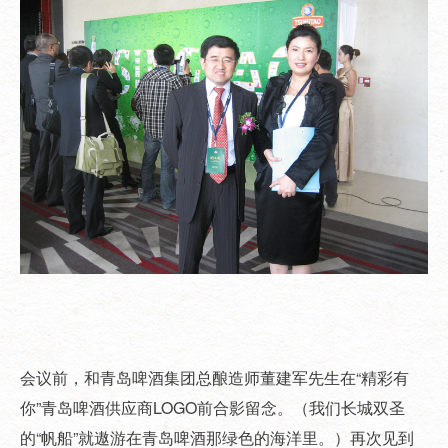
会议前，和青岛啤酒集团总酿造师董建军先生在“精彩有
你”青岛啤酒供应商LOGO前合影留念。（我们长城双圣
的“帆船”就遨游在青岛啤酒那绿色的海洋里。）再次见到