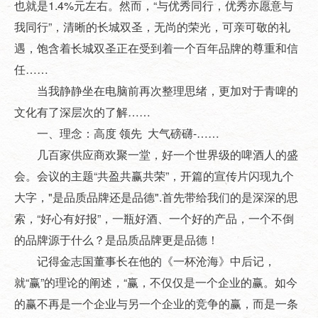
也就是1.4%元左右。然而，“与优秀同行，优秀亦愿意与
我同行”，清晰的长城双圣，无尚的荣光，可亲可敬的礼
遇，饱含着长城双圣正在受到着一个百年品牌的尊重和信
任……
当我静静坐在电脑前再次整理思绪，更加对于青啤的
文化有了深层次的了解……
一、理念：高度 领先 大气磅礴-……
几百家供应商欢聚一堂，好一个世界级的啤酒人的盛
会。会议的主题“共盈共赢共荣”，开篇的宣传片闪现九个
大字，"是品质品牌还是品德".首先带给我们的是深深的思
索，“好心有好报”，一瓶好酒、一个好的产品，一个不倒
的品牌源于什么？是品质品牌更是品德！
记得金志国董事长在他的《一杯沧海》中后记，
就“赢”的理论的阐述，“赢，不仅仅是一个企业的赢。如今
的赢不再是一个企业与另一个企业的竞争的赢，而是一条