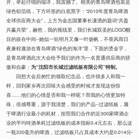
开，举起仔细的端详，我震撼了。精美的青岛啤酒包装是
绿色铝箔纸，下方环形的白底黑字：“2010年度青岛啤酒
全球供应商大会”，上方为金志国董事长潇洒的题词“共盈
共赢共荣”，赫然，我的视线里，我们长城双圣的LOGO醒
目的嵌在中间--她似一轮明月又像一叶扬帆，不畏风雨日
夜兼程遨游在青岛啤酒“绿色的海洋”里，下面的烫金字，
是青岛啤酒此次大会给予我们的作为一名普通供应商的骄
傲和自豪：
为“沈阳市长城过滤纸板有限公司”特制。
回想大会后匆忙的领取纪念品，也许很多人和我一
样，回到家乡再次回味大会感受的时候才发现这份惊
喜……他们的心情是否和我一样呢？而我的心情更加特
殊，倍感尊重，源于我清楚，我们的产品--过滤纸板，属
于啤酒行业最小的耗材，按照我们合作的近300家啤酒企
业的平均吨酒单耗过滤纸板的成本指标0.4元左右，那么这
一瓶330毫升的啤酒，过滤纸板只占其成本大约是0.014分-