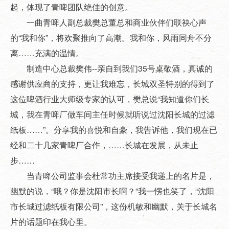
起，体现了青啤团队绝佳的创意。
一曲青啤人副总裁樊总董总和商业伙伴们联袂心声
的“我和你”，将欢聚推向了高潮。我和你，风雨同舟不分
离……充满的温情。
制造中心总裁樊伟--亲自到我们35号桌敬酒，真诚的
感谢供应商的支持，更让我难忘，长城双圣特别的得到了
这位啤酒行业大师级专家的认可，樊总说“我知道你们长
城，我在青啤厂做车间主任时候就听说过沈阳长城的过滤
纸板……”。分享我的喜悦和自豪，我告诉他，我们现在已
经和二十几家青啤厂合作，……长城在发展，从未止
步……
当青啤公司监事会杜常功主席接受我递上的名片是，
幽默的说，“哦？你是沈阳市长啊？”我一愣也笑了，“沈阳
市长城过滤纸板有限公司”，这份机敏和幽默，关于长城名
片的话题印在我心里。