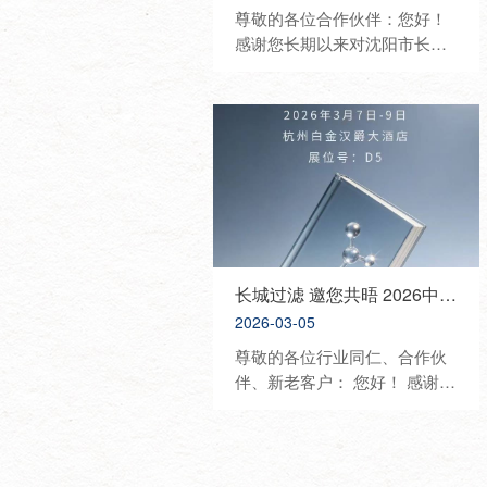
尊敬的各位合作伙伴：您好！
感谢您长期以来对沈阳市长城
过滤纸板有限公司的信任与鼎
力支持。为进一步深化行业交
流、展示优质产品与技术、携
手开拓合作新机遇，我司将重
磅亮相2026中国国际化妆品、
个人及家庭护理用品原料展览
会（PCHI），诚挚邀请您莅临
展位参观洽谈、共话发展。 展
会信息 • 展会名称：2026 PCHI
中国化妆品原料展 • 展会时
长城过滤 邀您共晤 2026中国日化行业年会
间：2026年3月18日—3月20日
2026-03-05
• 展会地点：杭州大会展中心 •
尊敬的各位行业同仁、合作伙
我司展位：8C67 展会介绍 中
伴、新老客户： 您好！ 感谢您
国国际化妆品、个人及家庭护
长期以来对沈阳市长城过滤纸
理用品原料展览会（PCHI）是
板有限公司的信任与支持。为
立足中国、覆盖亚太、服务全
共话行业发展、展示优质产
球美丽产业的顶级专业展会，
品、深化合作交流，我司将隆