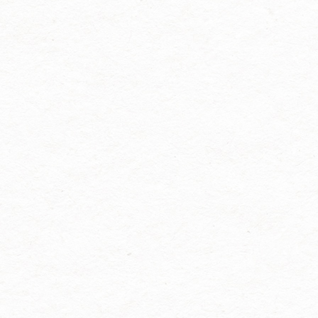
被誉为全球美妆原料界的“奥斯
重亮相2026年中国日化行业年
卡”，是行业极具影响力的商贸
会，现诚挚邀请您莅临展会现
交流与技术对接平台。本届展
场，莅临我司展位参观洽谈、
会展览规模超70000平方米，将
共商合作！ 本次盛会信息如
汇聚全球800余家优质参展企
下：展会名称：2026中国日化
业、100余位行业意见领袖、
行业年会展会时间：2026年3月
50000余名专业观众，集中展示
7日—3月9日展会地点：杭州白
化妆品原料、检测设备、包装
金汉爵大酒店我司展位号：D5
技术及配套解决方案。 展会同
我司专注于过滤纸板研发、生
期举办行业年度大会、新技术
产与销售，深耕日化、化工、
发布会、可持续发展论坛、高
食品等相关领域，凭借稳定的
校成果转化论坛等重磅活动，
产品品质、完善的服务体系，
聚焦政策法规、前沿配方、功
赢得了市场广泛认可。本次展
效评价、...
会，我们将展示适用于日化行
业的专业过滤产品与解决方
案，期待与您面对面交流，携
手开拓市场、共赢未来。 衷心
期盼您拨冗莅临，共赏行业盛
会，共叙深厚情谊，共启合作