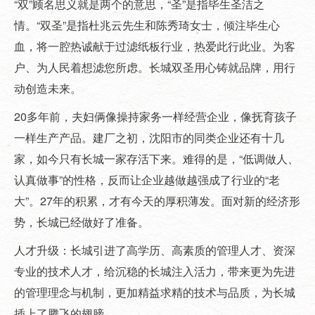
“双”顾名思义就是两个的意思，“圣”是指毕生圣洁之
情。“双圣”是指杜兆云先生和陈秀琦女士，倾注毕生心
血，将一腔热诚献于过滤纸板行业，热爱此行此业。为客
户、为人民着想滤您所虑。长城双圣用心铸就品牌，用行
动创造未来。
20多年前，夫妇俩像操持家务一样经营企业，像抚育孩子
一样生产产品。建厂之初，沈阳市的同类企业还有十几
家，如今只有长城一家存活下来。难得的是，“低调做人、
认真做事”的性格，反而让企业越做越强成了行业的“老
大”。27年的积累，才有今天的厚积薄发。面对新的经济形
势，长城已经做好了准备。
人才升级：长城引进了高学历、高素质的管理人才、资深
专业的技术人才，给沉稳的长城注入活力，带来更为先进
的管理理念与机制，更加精益求精的技术与品质，为长城
插上了腾飞的翅膀。