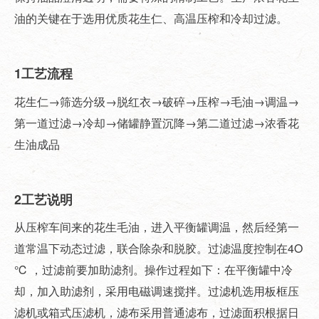
油的关键在于选用优质花生仁、高温压榨和冷却过滤。
1工艺流程
花生仁→筛选分级→脱红衣→破碎→压榨→毛油→调温→
第一道过滤→冷却→储罐静置沉降→第二道过滤→浓香花
生油成品
2工艺说明
从压榨车间来的花生毛油，进入平衡罐调温，然后经第一
道常温下动态过滤，联合除杂和脱胶。过滤温度控制在4O
℃ ，过滤前要加助滤剂。操作过程如下：在平衡罐中冷
却，加入助滤剂，采用电磁调速搅拌。过滤机选用板框压
滤机或箱式压滤机，滤布采用普通滤布，过滤面积根据日