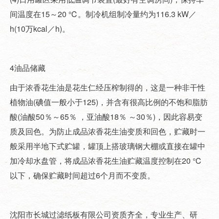
间温度在15～20 ℃。制冷机组制冷量约为116.3 kW／
h(10万kcal／h)。
4油品储藏
由于浓香花生油是花生仁经压榨制得的，这是一种非干性
植物油(碘值一般小于125)，并含有很高比例的不饱和脂肪
酸(油酸50％～65％ ，亚油酸18％ ～30％)，因此容易变
质及回色。为防止成品浓香花生油变质和回色，贮藏时一
般采用半地下式贮罐，罐顶上搭玻璃钢大棚或直接在罐中
加冷却水盘管，将成品浓香花生油贮藏温度控制在20 ℃
以下，确保贮藏时间超过6个月而不变质。
沈阳市长城过滤纸板有限公司资质齐全，专业生产、研