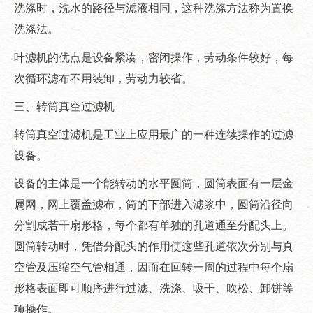
洗涤时，洗水的路径与滤液相同，这种洗涤方法称为置换
洗涤法。
叶滤机的优点是设备紧凑，密闭操作，劳动条件较好，每
次循环滤布不用装卸，劳动力较省。
三、转筒真空过滤机
转筒真空过滤机是工业上应用最广的一种连续操作的过滤
设备。
设备的主体是一个能转动的水平圆筒，圆筒表面有一层金
属网，网上覆盖滤布，筒的下部进入滤浆中，圆筒沿径向
分割成若干扇形格，每个都有单独的孔道通至分配头上。
圆筒转动时，凭借分配头的作用使这些孔道依次分别与真
空管及压缩空气管相通，因而在回转一周的过程中每个扇
形格表面即可顺序进行过滤、洗涤、吸干、吹松、卸饼等
项操作。