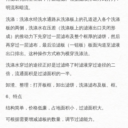
明流和暗流。
洗涤：洗涤水经洗水通路从洗涤板上的孔道进入各个洗涤
板的两侧，洗涤水在压差（洗涤板上的滤液出口关闭形
成）的推动力下先穿过一层滤布及整个框厚的滤饼，然后
再穿过一层滤布，最后沿滤板（一钮板）板面沟道至滤液
出口排出。这种操作方式称为横穿洗涤法。
洗涤水穿过的途径正好是过滤终了时滤液穿过途径的二
倍，流通面积是过滤面积的一半。
卸渣、整理：打开板框，卸出滤饼，洗涤滤布及板、框。
6、特点
结构简单，价格低廉，占地面积小，过滤面积大。
可根据需要增减滤板的数量，调节过滤能力。