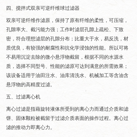
四、搅拌式双亲可逆纤维球过滤器
双亲可逆纤维作滤原，保持了原有纤维的柔性，可压缩，
孔隙率大、截污能力强；工作时滤层孔隙上疏松、下致
密，符合理想滤层的孔隙分布；比重大于水，易反洗，材
质优良，有较强的耐腐性和抗化学浸蚀的性能。所以可将
不易用沉淀去除的微小悬浮物截留，根据不同的水源水
质，选择不同型号、性能的滤原可达到满意的所需效果；
该设备适用于油田注水、油库清洗水、机械加工等含油含
悬浮物的高精度过滤。
五、过滤离心机
离心过滤是指藉旋转液体所受到的离心力而通过介质和滤
饼、固体颗粒被截留于过滤介质表面的操作过程。离心过
滤的推动力即离心力。