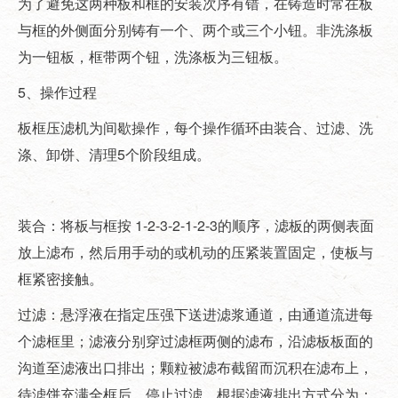
为了避免这两种板和框的安装次序有错，在铸造时常在板
与框的外侧面分别铸有一个、两个或三个小钮。非洗涤板
为一钮板，框带两个钮，洗涤板为三钮板。
5、操作过程
板框压滤机为间歇操作，每个操作循环由装合、过滤、洗
涤、卸饼、清理5个阶段组成。
装合：将板与框按 1-2-3-2-1-2-3的顺序，滤板的两侧表面
放上滤布，然后用手动的或机动的压紧装置固定，使板与
框紧密接触。
过滤：悬浮液在指定压强下送进滤浆通道，由通道流进每
个滤框里；滤液分别穿过滤框两侧的滤布，沿滤板板面的
沟道至滤液出口排出；颗粒被滤布截留而沉积在滤布上，
待滤饼充满全框后，停止过滤。根据滤液排出方式分为：