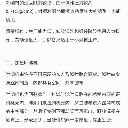
对物料的适应能力较强，由于操作压力较高
(3~10kg/cm2)，对颗粒细小而液体粘度较大的滤浆，也能
适用。
间歇操作，生产能力低，卸渣清洗和组装阶段需用人力操
作，劳动强度大，所以它只适用于小规模生产。
二、加压叶滤机
叶滤机由许多不同宽度的长方形滤叶装合而成。滤叶由金
属丝网制造，内部具有空间，外罩滤布。
叶滤机也为间歇操作，过滤时滤叶安装在能承受内压的密
闭机壳内。滤浆用泵送到机壳内，穿过滤布进入丝网构成
的中空部分，然后汇集到下部总管而后流出。颗粒沉积在
滤布上，形成滤饼，当滤饼积到一定厚度，停止过滤。