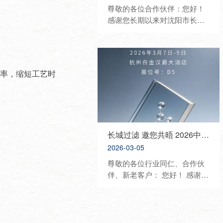
尊敬的各位合作伙伴：您好！
感谢您长期以来对沈阳市长城
过滤纸板有限公司的信任与鼎
力支持。为进一步深化行业交
流、展示优质产品与技术、携
手开拓合作新机遇，我司将重
效率，缩短工艺时
磅亮相2026中国国际化妆品、
个人及家庭护理用品原料展览
会（PCHI），诚挚邀请您莅临
展位参观洽谈、共话发展。 展
会信息 • 展会名称：2026 PCHI
中国化妆品原料展 • 展会时
长城过滤 邀您共晤 2026中国日化行业年会
间：2026年3月18日—3月20日
2026-03-05
• 展会地点：杭州大会展中心 •
尊敬的各位行业同仁、合作伙
我司展位：8C67 展会介绍 中
伴、新老客户： 您好！ 感谢您
国国际化妆品、个人及家庭护
长期以来对沈阳市长城过滤纸
理用品原料展览会（PCHI）是
板有限公司的信任与支持。为
立足中国、覆盖亚太、服务全
共话行业发展、展示优质产
球美丽产业的顶级专业展会，
品、深化合作交流，我司将隆