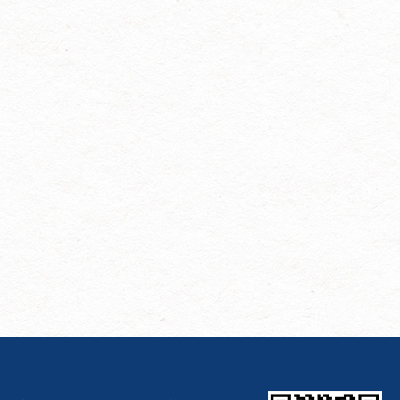
被誉为全球美妆原料界的“奥斯
重亮相2026年中国日化行业年
卡”，是行业极具影响力的商贸
会，现诚挚邀请您莅临展会现
交流与技术对接平台。本届展
场，莅临我司展位参观洽谈、
会展览规模超70000平方米，将
共商合作！ 本次盛会信息如
汇聚全球800余家优质参展企
下：展会名称：2026中国日化
业、100余位行业意见领袖、
行业年会展会时间：2026年3月
50000余名专业观众，集中展示
7日—3月9日展会地点：杭州白
化妆品原料、检测设备、包装
金汉爵大酒店我司展位号：D5
技术及配套解决方案。 展会同
我司专注于过滤纸板研发、生
期举办行业年度大会、新技术
产与销售，深耕日化、化工、
发布会、可持续发展论坛、高
食品等相关领域，凭借稳定的
校成果转化论坛等重磅活动，
产品品质、完善的服务体系，
聚焦政策法规、前沿配方、功
赢得了市场广泛认可。本次展
效评价、...
会，我们将展示适用于日化行
业的专业过滤产品与解决方
案，期待与您面对面交流，携
手开拓市场、共赢未来。 衷心
期盼您拨冗莅临，共赏行业盛
会，共叙深厚情谊，共启合作