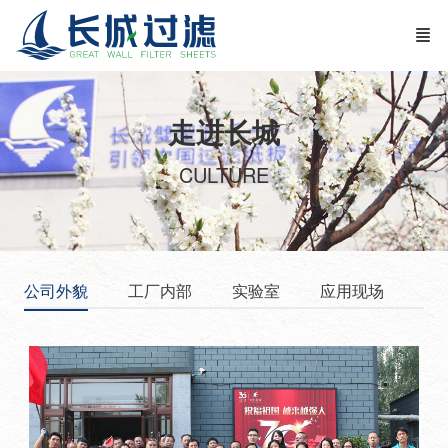
走进长城
CULTURE
公司外貌
工厂内部
实验室
应用现场
展