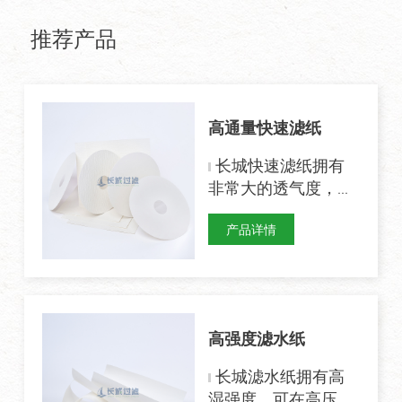
推荐产品
高通量快速滤纸
长城快速滤纸拥有
非常大的透气度，纤
维经过处理后较为光
产品详情
滑，拥有较高的α纤
维素含量。适用于流
动性差的液体，固体
颗粒杂质较多的液体
和高粘度液体的过
高强度滤水纸
滤。能够确保高粘度
液体在过滤过程中拥
长城滤水纸拥有高
有较大的通量。
湿强度，可在高压力