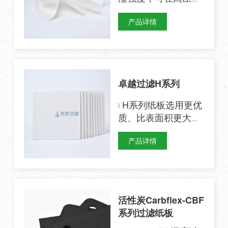
的过滤环境中使用。
产品详情
本产品由纯净植物纤
维经特殊工艺加工而
成，其质地洁白细
腻，外观平整，厚度
均匀，纤维在过滤时
卓越过滤H系列
不会分离或脱落，纸
张使用时间长。
H系列纸板选用更优
质、比表面积更大的
填料制成。
产品详情
活性炭Carbflex-CBF
系列过滤纸板