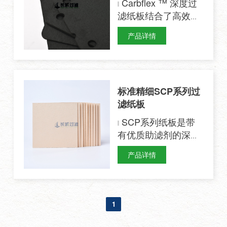
Carbflex ™ 深度过
滤纸板结合了高效能
活性炭与纤维素纤
产品详情
维，广泛应用于制
药、食品和生物工程
等行业。
标准精细SCP系列过
滤纸板
SCP系列纸板是带
有优质助滤剂的深层
过滤纸板，稳定性
产品详情
高，应用范围广。表
面截留、深层过滤和
吸附效应这三重过滤
机制，让SCP系列能
1
够覆盖从0.2到20µm
之间的所有过滤等