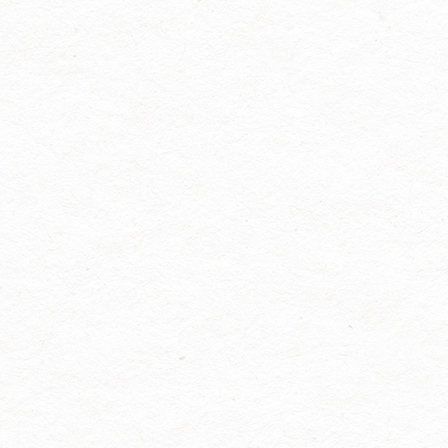
被誉为全球美妆原料界的“奥斯
重亮相2026年中国日化行业年
卡”，是行业极具影响力的商贸
会，现诚挚邀请您莅临展会现
交流与技术对接平台。本届展
场，莅临我司展位参观洽谈、
会展览规模超70000平方米，将
共商合作！ 本次盛会信息如
汇聚全球800余家优质参展企
下：展会名称：2026中国日化
业、100余位行业意见领袖、
行业年会展会时间：2026年3月
50000余名专业观众，集中展示
7日—3月9日展会地点：杭州白
化妆品原料、检测设备、包装
金汉爵大酒店我司展位号：D5
技术及配套解决方案。 展会同
我司专注于过滤纸板研发、生
期举办行业年度大会、新技术
产与销售，深耕日化、化工、
发布会、可持续发展论坛、高
食品等相关领域，凭借稳定的
校成果转化论坛等重磅活动，
产品品质、完善的服务体系，
聚焦政策法规、前沿配方、功
赢得了市场广泛认可。本次展
效评价、...
会，我们将展示适用于日化行
业的专业过滤产品与解决方
案，期待与您面对面交流，携
手开拓市场、共赢未来。 衷心
期盼您拨冗莅临，共赏行业盛
会，共叙深厚情谊，共启合作