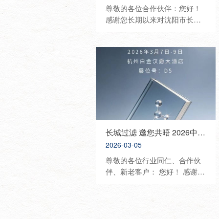
尊敬的各位合作伙伴：您好！
感谢您长期以来对沈阳市长城
过滤纸板有限公司的信任与鼎
力支持。为进一步深化行业交
流、展示优质产品与技术、携
手开拓合作新机遇，我司将重
磅亮相2026中国国际化妆品、
个人及家庭护理用品原料展览
会（PCHI），诚挚邀请您莅临
展位参观洽谈、共话发展。 展
会信息 • 展会名称：2026 PCHI
中国化妆品原料展 • 展会时
长城过滤 邀您共晤 2026中国日化行业年会
间：2026年3月18日—3月20日
2026-03-05
• 展会地点：杭州大会展中心 •
尊敬的各位行业同仁、合作伙
我司展位：8C67 展会介绍 中
伴、新老客户： 您好！ 感谢您
国国际化妆品、个人及家庭护
长期以来对沈阳市长城过滤纸
理用品原料展览会（PCHI）是
板有限公司的信任与支持。为
立足中国、覆盖亚太、服务全
共话行业发展、展示优质产
球美丽产业的顶级专业展会，
品、深化合作交流，我司将隆