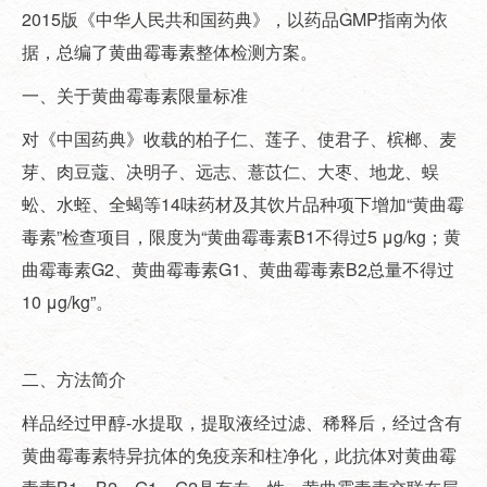
2015版《中华人民共和国药典》，以药品GMP指南为依
据，总编了黄曲霉毒素整体检测方案。
一、关于黄曲霉毒素限量标准
对《中国药典》收载的柏子仁、莲子、使君子、槟榔、麦
芽、肉豆蔻、决明子、远志、薏苡仁、大枣、地龙、蜈
蚣、水蛭、全蝎等14味药材及其饮片品种项下增加“黄曲霉
毒素”检查项目，限度为“黄曲霉毒素B1不得过5 μg/kg；黄
曲霉毒素G2、黄曲霉毒素G1、黄曲霉毒素B2总量不得过
10 μg/kg”。
二、方法简介
样品经过甲醇-水提取，提取液经过滤、稀释后，经过含有
黄曲霉毒素特异抗体的免疫亲和柱净化，此抗体对黄曲霉