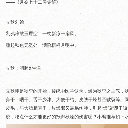
——《月令七十二候集解》
立秋刘翰
乳鸦啼散玉屏空，一枕新凉一扇风。
睡起秋色无觅处，满阶梧桐月明中。
立秋：润肺&生津
立秋即是秋季的开始，传统中医学认为，燥为秋季之主气，我
鼻干、咽干、舌干少津、大便干结、皮肤干燥甚至皲裂等。
皮毛，与大肠相表里，故燥邪又最易伤肺，引起“燥咳”即干
说，吃点什么才能更好的抵御秋燥的伤害呢？小编推荐如下