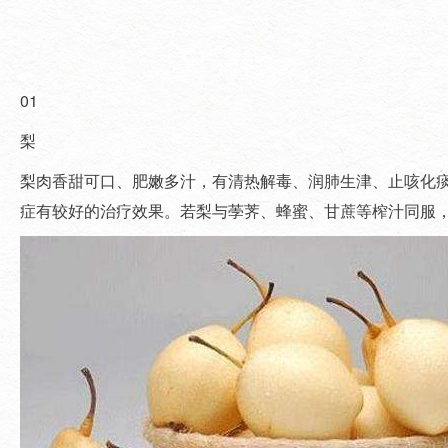
01
梨
梨肉香甜可口、肥嫩多汁，有清热解毒、润肺生津、止咳化
症有较好的治疗效果。若梨与荸荠、蜂蜜、甘蔗等榨汁同服