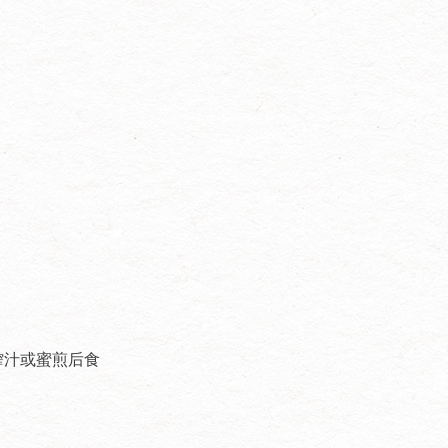
榨汁或蜜煎后食