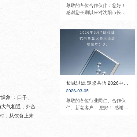
尊敬的各位合作伙伴：您好！
感谢您长期以来对沈阳市长城
过滤纸板有限公司的信任与鼎
力支持。为进一步深化行业交
流、展示优质产品与技术、携
手开拓合作新机遇，我司将重
磅亮相2026中国国际化妆品、
个人及家庭护理用品原料展览
会（PCHI），诚挚邀请您莅临
展位参观洽谈、共话发展。 展
会信息 • 展会名称：2026 PCHI
中国化妆品原料展 • 展会时
长城过滤 邀您共晤 2026中国日化行业年会
间：2026年3月18日—3月20日
2026-03-05
• 展会地点：杭州大会展中心 •
燥象”：口干、
尊敬的各位行业同仁、合作伙
我司展位：8C67 展会介绍 中
与大气相通，外合
伴、新老客户： 您好！ 感谢您
国国际化妆品、个人及家庭护
长期以来对沈阳市长城过滤纸
此时，从饮食上来
理用品原料展览会（PCHI）是
板有限公司的信任与支持。为
立足中国、覆盖亚太、服务全
共话行业发展、展示优质产
球美丽产业的顶级专业展会，
品、深化合作交流，我司将隆