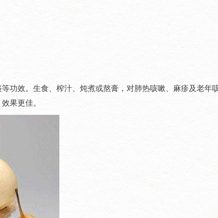
痰等功效。生食、榨汁、炖煮或熬膏，对肺热咳嗽、麻疹及老年
，效果更佳。