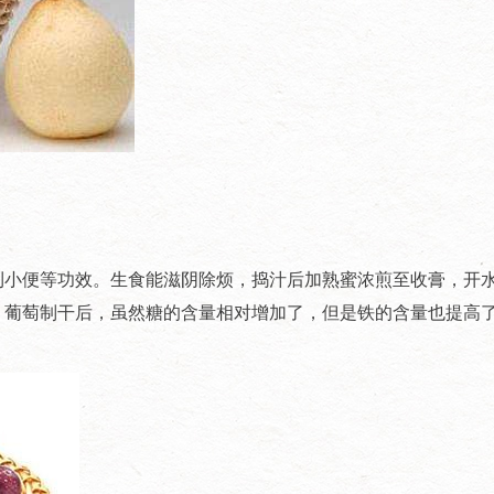
利小便等功效。生食能滋阴除烦，捣汁后加熟蜜浓煎至收膏，开
。葡萄制干后，虽然糖的含量相对增加了，但是铁的含量也提高