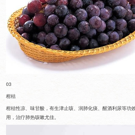
03
柑桔
柑桔性凉、味甘酸，有生津止咳、润肺化痰、醒酒利尿等功
用，治疗肺热咳嗽尤佳。