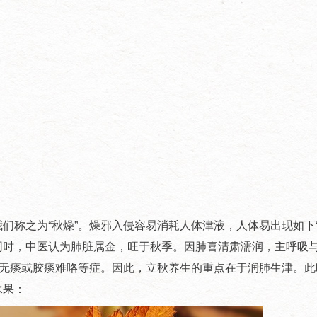
们称之为“秋燥”。燥邪入侵容易消耗人体津液，人体易出现如下“
同时，中医认为肺脏属金，旺于秋季。因肺喜清肃濡润，主呼吸
咳无痰或胶痰难咯等症。因此，立秋养生的重点在于润肺生津。
水果：