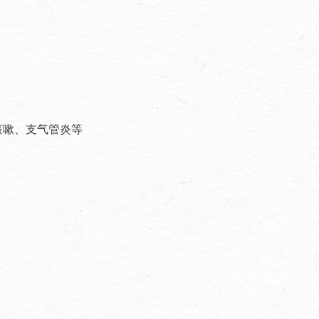
新篇！ 顺祝商祺！ 沈阳市长城
过滤纸板有限公司2026年3月5
日
咳嗽、支气管炎等