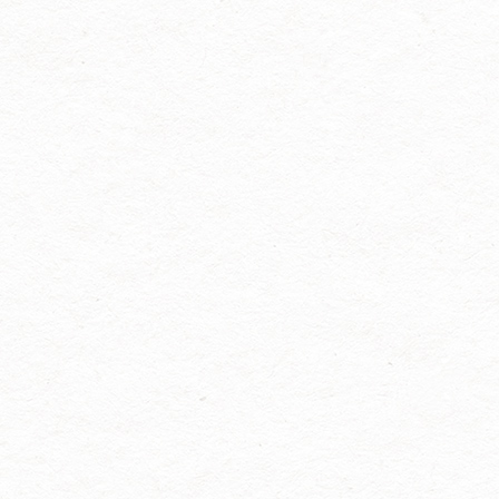
被誉为全球美妆原料界的“奥斯
重亮相2026年中国日化行业年
卡”，是行业极具影响力的商贸
会，现诚挚邀请您莅临展会现
交流与技术对接平台。本届展
场，莅临我司展位参观洽谈、
会展览规模超70000平方米，将
共商合作！ 本次盛会信息如
汇聚全球800余家优质参展企
下：展会名称：2026中国日化
业、100余位行业意见领袖、
行业年会展会时间：2026年3月
50000余名专业观众，集中展示
7日—3月9日展会地点：杭州白
化妆品原料、检测设备、包装
金汉爵大酒店我司展位号：D5
技术及配套解决方案。 展会同
我司专注于过滤纸板研发、生
期举办行业年度大会、新技术
产与销售，深耕日化、化工、
发布会、可持续发展论坛、高
食品等相关领域，凭借稳定的
校成果转化论坛等重磅活动，
产品品质、完善的服务体系，
聚焦政策法规、前沿配方、功
赢得了市场广泛认可。本次展
效评价、...
会，我们将展示适用于日化行
业的专业过滤产品与解决方
案，期待与您面对面交流，携
手开拓市场、共赢未来。 衷心
期盼您拨冗莅临，共赏行业盛
会，共叙深厚情谊，共启合作