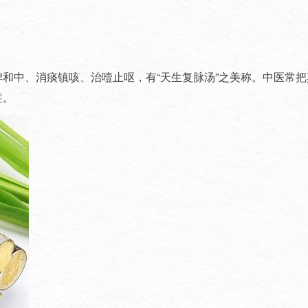
和中、消痰镇咳、治噎止呕，有“天生复脉汤”之美称。中医常
症。