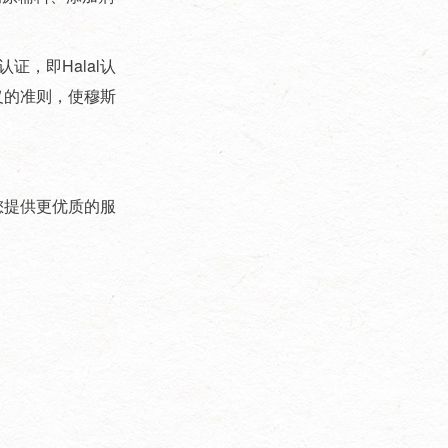
新篇！ 顺祝商祺！ 沈阳市长城
过滤纸板有限公司2026年3月5
日
，即Halal认
义
的准则，使穆斯
您提供更优质的服