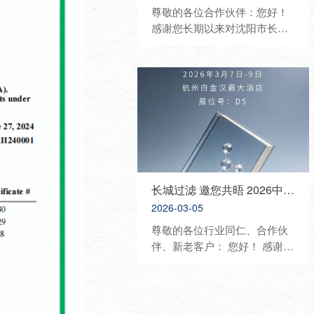
尊敬的各位合作伙伴：您好！
感谢您长期以来对沈阳市长城
过滤纸板有限公司的信任与鼎
力支持。为进一步深化行业交
流、展示优质产品与技术、携
手开拓合作新机遇，我司将重
磅亮相2026中国国际化妆品、
个人及家庭护理用品原料展览
会（PCHI），诚挚邀请您莅临
展位参观洽谈、共话发展。 展
会信息 • 展会名称：2026 PCHI
中国化妆品原料展 • 展会时
长城过滤 邀您共晤 2026中国日化行业年会
间：2026年3月18日—3月20日
2026-03-05
• 展会地点：杭州大会展中心 •
尊敬的各位行业同仁、合作伙
我司展位：8C67 展会介绍 中
伴、新老客户： 您好！ 感谢您
国国际化妆品、个人及家庭护
长期以来对沈阳市长城过滤纸
理用品原料展览会（PCHI）是
板有限公司的信任与支持。为
立足中国、覆盖亚太、服务全
共话行业发展、展示优质产
球美丽产业的顶级专业展会，
品、深化合作交流，我司将隆