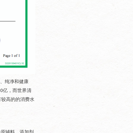
被誉为全球美妆原料界的“奥斯
重亮相2026年中国日化行业年
卡”，是行业极具影响力的商贸
会，现诚挚邀请您莅临展会现
交流与技术对接平台。本届展
场，莅临我司展位参观洽谈、
会展览规模超70000平方米，将
共商合作！ 本次盛会信息如
汇聚全球800余家优质参展企
下：展会名称：2026中国日化
业、100余位行业意见领袖、
行业年会展会时间：2026年3月
50000余名专业观众，集中展示
7日—3月9日展会地点：杭州白
化妆品原料、检测设备、包装
金汉爵大酒店我司展位号：D5
技术及配套解决方案。 展会同
我司专注于过滤纸板研发、生
期举办行业年度大会、新技术
产与销售，深耕日化、化工、
发布会、可持续发展论坛、高
食品等相关领域，凭借稳定的
校成果转化论坛等重磅活动，
产品品质、完善的服务体系，
全、纯净和健康
聚焦政策法规、前沿配方、功
赢得了市场广泛认可。本次展
20亿，而世界清
效评价、...
会，我们将展示适用于日化行
有较高的的消费水
业的专业过滤产品与解决方
案，期待与您面对面交流，携
手开拓市场、共赢未来。 衷心
期盼您拨冗莅临，共赏行业盛
会，共叙深厚情谊，共启合作
的原辅料、添加剂