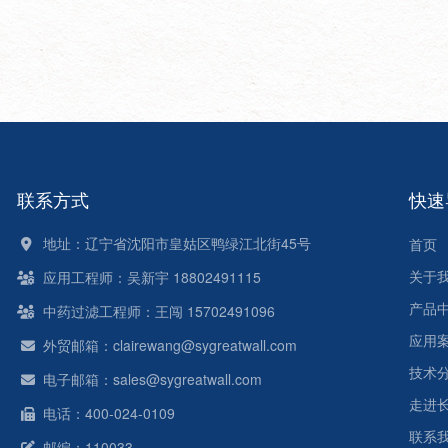
联系方式
快速
地址：辽宁省沈阳市皇姑区鸭绿江北街45号
首页
关于
应用工程师：吴新宇 18802491115
产品
中药过滤工程师：王闯 15702491096
应用
外贸邮箱：clairewang@sygreatwall.com
技术
电子邮箱：sales@sygreatwall.com
走进
电话：400-024-0109
联系
邮编：110033