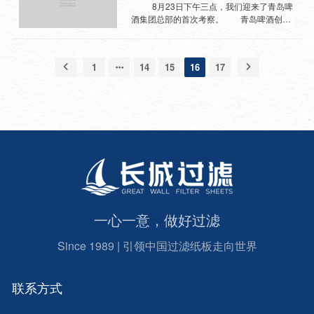
定，也可以说，我们是制造型的企业，作为
非常肯定！ 距离上一次来访已有一年多
宁营口的嘉里代表总部实施就近实地考察，
8月23日下午三点，我们迎来了青岛啤
生产链上的一个环节，我们有能力...
的时间了，回首自合作以来的点点滴滴，让
品控负责陆军和采购，中午电话沟通，下午
酒集团总部的首次考察。 青岛啤酒创办
我及我的公司感到一种欣慰、骄傲和自
就过来了，想必也是想见到我们公司最真实
于1903年,是中国历史悠久的啤酒生产企业,
豪。 能够被客户认可是每一个供应商的
的一面吧，毕竟滤纸是与他们的产品直接接
经过百年历史沉淀，这座中国最早的啤酒公
强烈渴求，三年来，与嘉利达公司稳定愉快
触的，可见嘉里对质量的严格把关和对消费
司已发展成为享誉世界的中国第二大啤酒集
1
14
15
16
17
的合作，每一步都在证明着一种实力和卓越
者认真负责的态度，我们也为有这样的合作
团，“青岛啤酒”也成为国际市场上最具知名
的体现。这一次，不畏严寒，由施总带队一
伙伴感到自豪。 和所有的食品企业光临
度的中国品牌之一。 我们和青啤的合作
行四人组，再次进行了考察、指导。对原、
考察一样，嘉里的考察关注安全质量，保障
已经十几年了，目前20多家工厂使用我们的
辅材料、水质等进行了详细的询问，对防尘
体系，现场生产线的考察，通过交流，我们
产品。合作愉快稳定！ 尽管金融危机导
等提出了宝贵...
使用的硅藻土和包装纸盒都是来自相同的供
致全球经济陷入低迷，但是青岛啤酒在2009
应商，可见行业中的龙头企业都会有相同之
年中仍继续呈现销售额与净利润高速大幅度
处并且站在行业的领先于同行之中，这就是
增长的格局，实现逆势飞扬， 净利润增长
所谓的英雄所见略同吧！ 愿与我们的合
67.9%。关注合作伙伴，我们也为青啤人感
作伙伴一起扬帆远行！
到骄傲！ 下午3点钟，青啤采购总部部
长助理王绍东带队准时来到我公司，随行人
员还有采购管理总部隋经理和青啤鞍山工厂
的生产部长武泉等。 我公司销售总监杜
一心一意，做好过滤
娟代表董事长对青啤集团王总一行的到来表
示真诚的欢迎，同时也非常感谢青啤集团多
Since 1989 | 引领中国过滤纸板走向世界
年来对我公司的支持和认可。杜总又简单介
绍了我公司现状，分析了现在的市场形式，
及未来的发展趋势。 原本过滤纸板就其
金额而言占啤酒生产采购成本的比例非常
联系方式
小，并不会得到...