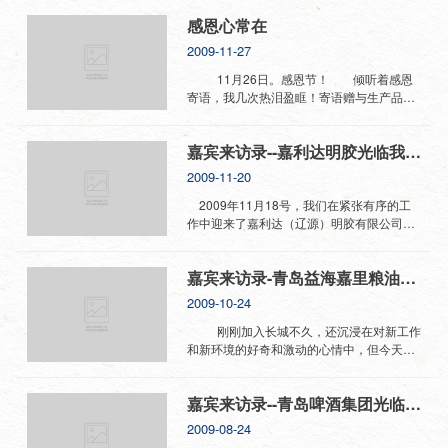
细、严谨。沈阳公司的刘工也非常谦虚说“来
对这些整改意见进行复审。 滤纸是食用
感恩心常在
学习学习”，让我们感到娃哈哈这种真诚与朴
油生产的最后一道工序，与食用油直接接
实的工作作风。 在长城荣誉伙伴的宣传
触，在国家对食品行业卫生安全越来越重视
2009-11-27
板上，赫然显示着“娃哈哈”，从他们的表情
的今天，作为食用油第一大品牌的益海嘉里
上，显然看出了自豪．．． 高站在长城
集团更是对产品严格把关。 益海嘉里对
11月26日。感恩节！ 倾听着感恩
的至高点上，我更为长城骄傲。
于供应商的考察非常严格，规定要采购品控
寄语，我几次热泪盈眶！寄语赠与生产品控
双方负责，由于两个部门负责人工作都很繁
销售财务物流保管各部门的人员，每一条感
王丹
忙，能抽出共同时间不容易，所以把考察时
恩寄语都倾注了厂长由衷的赞誉...... 仔细
嘉宾来访录--嘉利达明胶光临我公司考察
间定在了周六，加班进行。 周六，外面
再仔细聆听，我献上了自己的感恩寄
飘着雪花，但是天气的恶劣依然阻挡不住嘉
语 “感恩”两个字，下面两个心，应该代
2009-11-20
里人执行任务的决心。这次来访的依然是采
表“感恩”是心与心的交流碰撞，今天用心聆
购部陈磊和品控部陆君，他们仔细的从公司
听着公司给予大家的寄语，每一个感恩条都
2009年11月18号，我们在紧张有序的工
的原辅料的安放，车间生产的控制点，物流
是陈厂长她亲自起草润色，由人事部小高斟
作中迎来了嘉利达（辽源）明胶有限公司的
和人流的通道，半成品和成品的摆放，员工
酌执笔的。相信大家的感动，也能感受大家
到访。上午接到客户到访的消息时虽然有些
的休息室等各项内容进行了详细入微的考
的激动，每个人的表达都是那么精彩令人感
意外，但没有紧张与不安，反而是满怀喜悦
嘉宾来访录-青岛益海嘉里粮油集团光临我公司考察
察，并查看了公司各项资质证明，原辅料的
动。平时忙于工作的我们，很少如此表达，
信心十足的期待他们的到来。身为长城人，
采购，生产工艺流程的控制，产品质量的检
那是未到情深处。西方人真的很懂得，感恩
我们深深意识到：只有不断改进和创新才会
2009-10-24
验，食品卫生安全标准等各项文件，对各项
心要借助感恩节表达心意。今天的平台感谢
发展进步乃至生存。 德国嘉利达控股有
指标进行评估。 三个小时的考核结束，
人事部门的付出！ 说到“谢”字，感谢一
限公司是全球最大的明胶生产集团，明胶产
刚刚加入长城不久，还沉浸在对新工作
他们也进一步的提出更细致的改进意见。例
定是要用言语来表达的，言不足歌之，歌不
量占世界明胶生产总量的三分之一，在全球
和新环境的好奇和激动的心情中，但今天益
如，原料成品库应安放温度湿...
足舞之，稍后我用歌声表达我的一份真
设有19家大型生产厂,嘉利达（辽源）明胶有
海嘉里集团来我厂的考察一下子把我拉入到
情。 其实我最想感谢的是缘分，缘分让
限公司隶属于嘉利达中国区。 嘉公司非
工作状态中，这是我第一次接待客户的来
嘉宾来访录--青岛啤酒集团光临我公司考察
我们走到了一起，20年，10年，5年，朝夕
常重视对供应商的考核，08年8月14日， 嘉
访，而且，更有缘的是青岛嘉里又会是我即
相处，我们共度的时间甚至多过了我们的父
利达（辽源）明胶有限公司原总裁乌瑞·布朗
将要拜访的第一个客户！ 这次是嘉里集
2009-08-24
母家人，公司感恩的寄语是对我们工作的肯
就曾经光临我司考察指导。对我们长城公司
团总部组织的对集团有记载的供应商的由辽