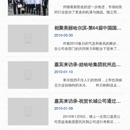
伴随着新医改的进一步推进，市场给医
药行业提供了更多的机遇与挑战。随之而来
的，“科技创新、绿色环保”成为医药企业发
展的新主题。伴随着这样的契机，2010-5-
相聚美丽哈尔滨-第64届中国国际医药原料药，中间体，包装，设备交易会
18——2010-5-20 我公司参加了在哈尔滨举
办的第64届中国国际医药原料药、中间体、
2010-03-30
包装、设备交易会。此次会议吸引了1400余
家单位参展。由于我们的产品在技术层面上
伴着2010春日的气息和春风的舞步，
已经达到世界现先进水平，在环境保护方
在公司各部门的共同努力和配合下迎来了虎
面，我们又做到了绿色环保，目前是国内唯
年第一季度的开门红，同时迎接第二季度的
一一家通过ISO14001:2004环境管理体系认
挑战！这样的成绩更加离不开长我们的合作
嘉宾来访录-娃哈哈集团杭州总部来访
证的过滤纸板生产厂家，我司倡导“承担社会
伙伴一路以来的大力支持和默默鼓励！
责任 共建绿色企业”，与此次大会的主题十
我们希望在这样不平凡的一年能结识更多新
2010-01-10
分的契合。 原料会议上，我们与各医药
的朋友和伙伴，共同创造2010的愿景。
厂家和相关设备、仪器、原料单位进行了广
2010年5月18日-20日在哈尔滨国际会展体
寒冷抵挡不住人们的热情，上帝也亲睐
泛而细致的交流，树立了我司良好的企业形
育中心举办的第六十四届中国国际医药原料
北方这份独特的冰冷。 昨日刚刚送走益
象与行业地位。希望通过这次展会，能让更
药，中间体，包装，设备交易会给了我们这
海嘉里的客人，还没有从紧张的气氛中走出
多的医药企业认识长城，了解长城。同时，
样的机会，我们希望能借助这个平台让彼此
来，今天又迎来了娃哈哈总部的来
嘉宾来访录-祝贺长城公司通过益海嘉里粮油集团的考察认证
也希望长城人的努力和执着能为国产品牌的
企业增进了解，共同发展。我们的展位是C
访。 “娃哈哈”，人们再熟悉不过的牌
发展和壮大做出绵薄的贡献。
厅-C322，愿新老朋友亲临指导，我们期待
子，定格在每一个城市的每一个角落。
2010-01-09
与您的交流！
高效的办事率，更显步伐的紧张。来到办公
室，还没有好好品尝冒着热气的浓香咖啡，
2010年1月9日，继上一次营口嘉里公
就进入了工作状态。在了解滤板的大概情况
司受益海集团委托对我公司进行考察后，提
后，又来到车间，与前一天的考察一样，仔
出一些整改意见，这次再次光临长城公司是