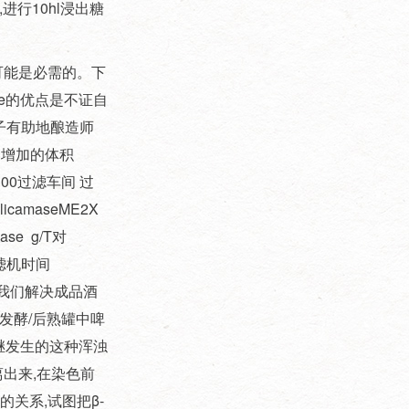
被誉为全球美妆原料界的“奥斯
结果,进行10hl浸出糖
重亮相2026年中国日化行业年
卡”，是行业极具影响力的商贸
会，现诚挚邀请您莅临展会现
交流与技术对接平台。本届展
场，莅临我司展位参观洽谈、
会展览规模超70000平方米，将
可能是必需的。下
共商合作！ 本次盛会信息如
汇聚全球800余家优质参展企
ase的优点是不证自
下：展会名称：2026中国日化
业、100余位行业意见领袖、
行业年会展会时间：2026年3月
例子有助地酿造师
50000余名专业观众，集中展示
7日—3月9日展会地点：杭州白
化妆品原料、检测设备、包装
） 增加的体积
金汉爵大酒店我司展位号：D5
技术及配套解决方案。 展会同
15 300过滤车间 过
我司专注于过滤纸板研发、生
期举办行业年度大会、新技术
产与销售，深耕日化、化工、
camaseME2X
发布会、可持续发展论坛、高
食品等相关领域，凭借稳定的
se g/T对
校成果转化论坛等重磅活动，
产品品质、完善的服务体系，
聚焦政策法规、前沿配方、功
 过滤机时间
赢得了市场广泛认可。本次展
效评价、...
会，我们将展示适用于日化行
帮助我们解决成品酒
业的专业过滤产品与解决方
发酵/后熟罐中啤
案，期待与您面对面交流，携
继发生的这种浑浊
手开拓市场、共赢未来。 衷心
离出来,在染色前
期盼您拨冗莅临，共赏行业盛
会，共叙深厚情谊，共启合作
的关系,试图把β-