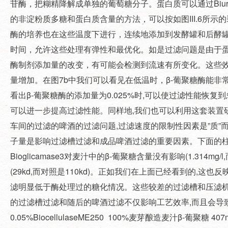
苷酶，把糊精降解成单独的葡萄糖分子。蛋白质可以通过Biu
的非淀粉质多糖和蛋白质含量的方法，可以按如图III.6所
酶的培养也在这些温度下进行，连续地添加到发酵罐和后酵
时间，允许这些处理有弹性和最优化。如是过滤问题是由于
酶制剂添加量的改变，有可能会检测到流速有所变化。这些效果的
量增加。在图7b中我们可以看见在低温时，β-葡聚糖酶能非常
看出β-葡聚糖酶的添加量为0.025%时,可以使过滤性能恢复到忽略β
可以进一步提高过滤性能。同样地,我们也可以利用这套装置
车间的过滤的啤酒的过滤问题,过滤速度的限制性因素是”质”而
子量是影响过滤槽过滤和成品啤酒过滤的重要因素。下面的柱
Bioglicamase3对麦汁中的β-葡聚糖含量没有影响(1.314m
(29kd,而对照是110kd)。正如我们在上面已经看到的,这也反
滤明显低于酶处理过的糖化情况。这些较差的过滤槽和压滤机
的过滤槽过滤和随后的啤酒过滤不仅影响工艺效率,而且会导致可测
0.05%BiocellulaseME250 100%麦芽酿造麦汁β-葡聚糖 407