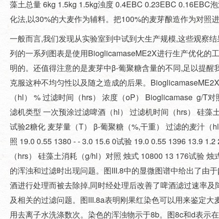
藻土总量 6kg 1.5kg 1.5kg浊度 0.4EBC 0.23EBC 0.16E
化法,以30%的大麦作为辅料。把100%的麦芽酿造作为对照
一般而言,我们发现从实验室到中试到大生产规模,这些观察结
列的一系列图表是使用BioglicamaseME2X进行生产优化
明的。还值得注意的是麦芽中β-葡聚糖含量的不同,足以提醒我们
克服这种不均匀性以及随之造成的后果。BioglicamaseME2
（hl） % 过滤时间（hrs） 浓度（oP） Bioglicamase g/T对照 10.0 
滤机类型 一次预涂过滤啤酒（hl） 过滤机时间（hrs） 硅藻土消耗（g/hl
试验2糖化 麦芽量（T） β-葡聚糖（%,干重） 过滤的麦汁（hl） 增
照 19.0 0.55 1380 - - 3.0 15.6 0试验 19.0 0.55 1
（hrs） 硅藻土消耗（g/hl）对照 烛式 10800 13 176
的浑浊和过滤时出现问题。图III.8中的显微图谱中给出了由
酒进行处理而被去除掉,同时经处理后改善了啤酒滤过速率及
及相关的过滤问题。图III.8a表明刚果红染色可以用来鉴定
用去离子水洗涤数次。染色的浑浊物示于8b。图8c和d表示在发酵