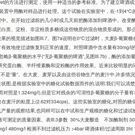
ret的方法进行测定，使用一种适当的参考标准。为了建立啤酒
示的装置中用酶对样品进行处理。这个试验在实验室中，在-1到4℃
罐中。在开始过滤前的几小时或几天前把酶添加到啤酒中。改变
蛋白质、淀粉、非淀粉质多糖或这些物质的混合物质形成的。那
视觉描述如图III.7。图7a说明在0℃过滤时，大麦β-葡聚
有效地使过滤恢复到正常的速度。对照啤酒中含水量有30mg/l的
-葡聚糖的水平(“无β-葡聚糖的啤酒”,见图III.7b)，酶的添加量
研究蛋白酶、半纤维素酶和淀粉酶的作用效果。近来比较明显的
不是”量”。在大麦、麦芽以及由这些谷物生产的麦汁中,许多情况下
状图,是根据实验室中的糖化试验数据而作的,说明:我们可以清
g/l,而对照是1.324mg/l),但是它对残余的/可溶性β-葡聚糖的分
映在麦汗的粘度上(2.62对334cps)。这些实验室的糖化,对照的
产量的观察结果,也同样可以在中试和生产规模的糖化和过滤试
定的质量因素。表III.3参数 30%大麦酿造 不加酶制剂 3
mg/l 480mg/l 检测不到过滤机压力 >4bar 啤酒体积/过滤周期 3hl 1