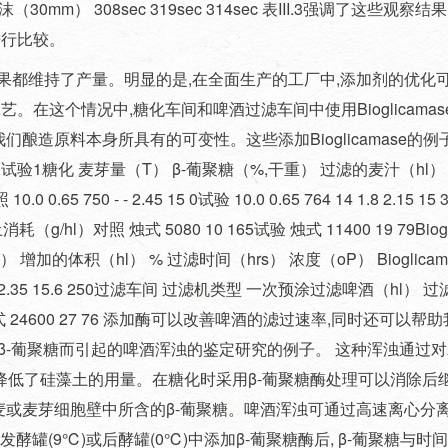
BC泡沫（30mm） 308sec 319sec 314sec 表III.3强调了这些观察
进行比较。
果都维持了产量。明显的是,在全面生产的工厂中,添加剂的优化
的工艺。在这个情况中,糖化车间和啤酒过滤车间中使用Bioglicam
酿造原料本身所具有的可变性。这些添加Bioglicamase的
X试验1糖化 麦芽量（T） β-葡聚糖（%,干重） 过滤的麦汁（hl
0.65 750 - - 2.45 15 0试验 10.0 0.65 764 14 1.8 2.15 
）对照 烛式 5080 10 165试验 烛式 11400 19 79Biogli
加的体积（hl） % 过滤时间（hrs） 浓度（oP） Bioglicama
396 13.9 1.2 2.35 15.6 250过滤车间 过滤机类型 一次预涂过滤啤酒（hl）
试验 烛式 24600 27 76 添加酶可以改善啤酒的滤过速率,同时还可以
于β-葡聚糖而引起的啤酒浑浊的鉴定研究的例子。 这种浑浊通过对
降低了硅藻土的用量。在糖化时采用β-葡聚糖酶处理可以消除后
大麦或麦芽细胞壁中所含的β-葡聚糖。啤酒浑浊可通过高速离心分
罐(9℃)或后酵罐(0℃)中添加β-葡聚糖酶后, β-葡聚糖与时间