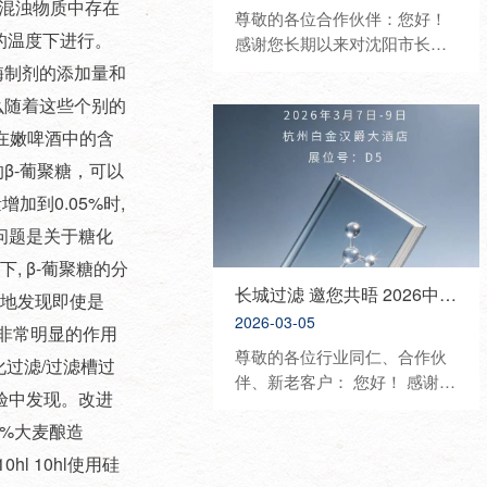
或混浊物质中存在
尊敬的各位合作伙伴：您好！
的温度下进行。
感谢您长期以来对沈阳市长城
过滤纸板有限公司的信任与鼎
酶制剂的添加量和
力支持。为进一步深化行业交
么随着这些个别的
流、展示优质产品与技术、携
糖在嫩啤酒中的含
手开拓合作新机遇，我司将重
磅亮相2026中国国际化妆品、
β-葡聚糖，可以
个人及家庭护理用品原料展览
增加到0.05%时,
会（PCHI），诚挚邀请您莅临
问题是关于糖化
展位参观洽谈、共话发展。 展
, β-葡聚糖的分
会信息 • 展会名称：2026 PCHI
中国化妆品原料展 • 展会时
长城过滤 邀您共晤 2026中国日化行业年会
楚地发现即使是
间：2026年3月18日—3月20日
2026-03-05
子量有非常明显的作用
• 展会地点：杭州大会展中心 •
尊敬的各位行业同仁、合作伙
糖化过滤/过滤槽过
我司展位：8C67 展会介绍 中
伴、新老客户： 您好！ 感谢您
国国际化妆品、个人及家庭护
验中发现。改进
长期以来对沈阳市长城过滤纸
理用品原料展览会（PCHI）是
0%大麦酿造
板有限公司的信任与支持。为
立足中国、覆盖亚太、服务全
共话行业发展、展示优质产
0hl 10hl使用硅
球美丽产业的顶级专业展会，
品、深化合作交流，我司将隆