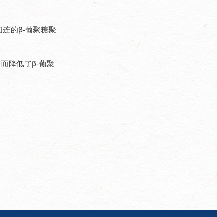
新篇！ 顺祝商祺！ 沈阳市长城
过滤纸板有限公司2026年3月5
日
连的β-葡聚糖聚
而降低了β-葡聚